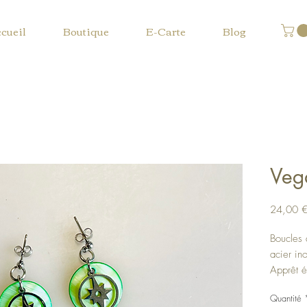
cueil
Boutique
E-Carte
Blog
Veg
24,00 
Boucles 
acier in
Apprêt é
Chaque n
Quantité
propres 