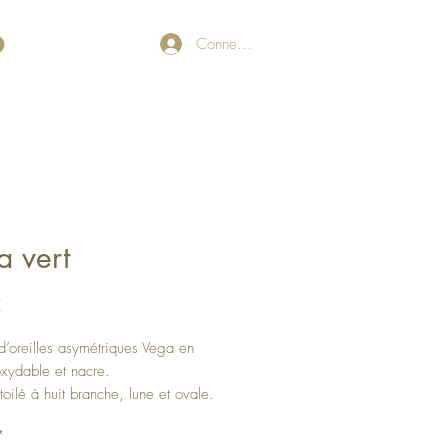
Connexion
a vert
Prix
€
d’oreilles asymétriques Vega en
oxydable et nacre.
toilé à huit branche, lune et ovale.
acre est unique et possède ses
*
nuances donc chaque bijou est