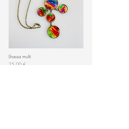
Lhassa multi
Prix
25,00 €