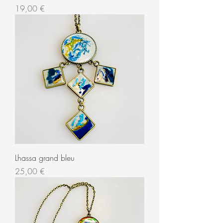
Prix
19,00 €
Lhassa grand bleu
Prix
25,00 €