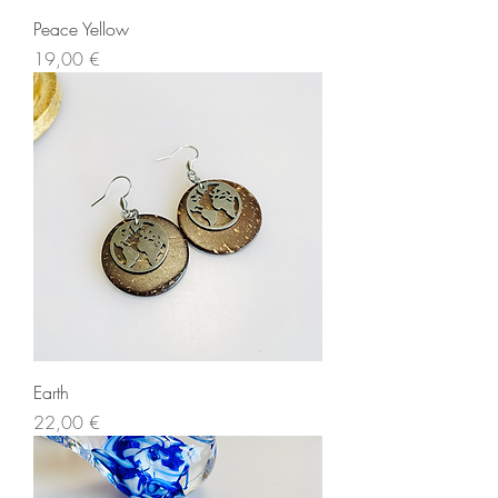
Peace Yellow
Prix
19,00 €
Earth
Prix
22,00 €