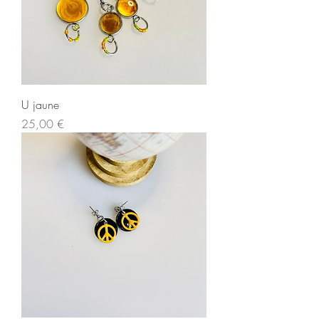
U jaune
Prix
25,00 €