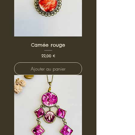
Camée rouge
Prix
22,00 €
Ajouter au panier