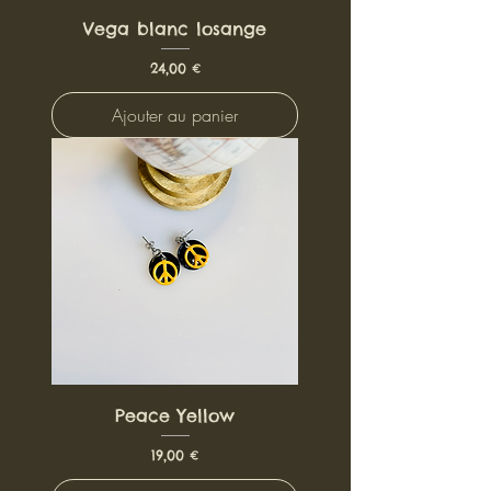
Vega blanc losange
Prix
24,00 €
Ajouter au panier
Peace Yellow
Prix
19,00 €