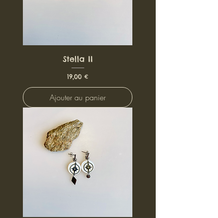
Stella II
Prix
19,00 €
Ajouter au panier