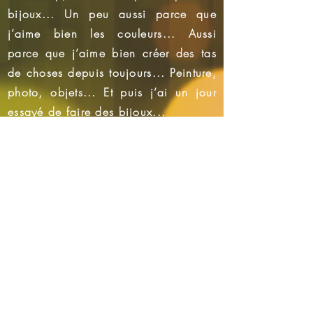
bijoux... Un peu aussi parce que
j’aime bien les couleurs... Aussi
parce que j’aime bien créer des tas
de choses depuis toujours... Peinture,
photo, objets... Et puis j’ai un jour
essayé de faire des bijoux...
Earth
Voilà c'était parti pour des bijoux,
Prix
des bijoux tout le temps et partout !
22,00 €
Donc après avoir rempli mes tiroirs,
Ajouter au panier
j’ai créé cette petite entreprise pour
pouvoir partager mes créations.
Chaque bijou est unique, fait main à
Saverne, tel un petit tableau
capturant l'instant.