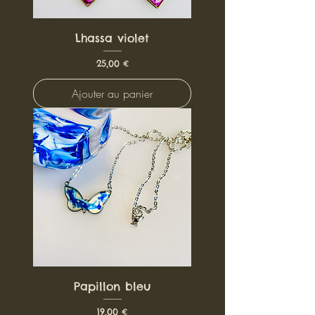
Lhassa violet
Prix
25,00 €
Ajouter au panier
Papillon bleu
Prix
19,00 €