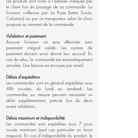
Les produits sont livrés à l’adresse indiquée par
le client lors du passage de sa commande. La
livraison s’effectue par La Poste (Lettre Suivie,
Colissimo) ou par un transporteur selon le choix
proposé au moment de la commande.
Validation et paiement
Aucune livraison ne sera effectuée sans
paiement intégral validé. Les centres de
paiement doivent avoir donné leur accord. En
cas de refus, la commande est automatiquement
annulée. Une facture est envoyée par email.
Délais d’expédition
Les commandes sont en général expédiées sous
48h ouvrées, du lundi au vendredi. Les
commandes sur mesure peuvent nécessiter un
délai supplémentaire, précisé lors du devis
avant validation.
Délais maximum et indisponibilité
Les commandes sont expédiées sous 7 jours
ouvrés maximum (sauf cas particulier ou force
majeure). En cas d’indisponibilité du produit, le