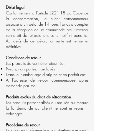
Délai légal
Conformément à l’article L221-18 du Code de
la consommation, le client consommateur
dispose d’un délai de 14 jours francs à compter
de la réception de sa commande pour exercer
son droit de rétractation, sans motif ni pénalité.
Au delà de ce délai, la vente est ferme et
définitive
Conditions de retour
Les produits doivent être retournés :
Neufs, non portés, non lavés
Dans leur emballage d’origine et en parfait état
À l’adresse de retour communiquée après
demande par mail
Produits exclus du droit de rétractation
Les produits personnalisés ou réalisés sur mesure
(à la demande du client) ne sont ni repris ni
échangés.
Procédure de retour
Le client doit informer Evalie Créations par email