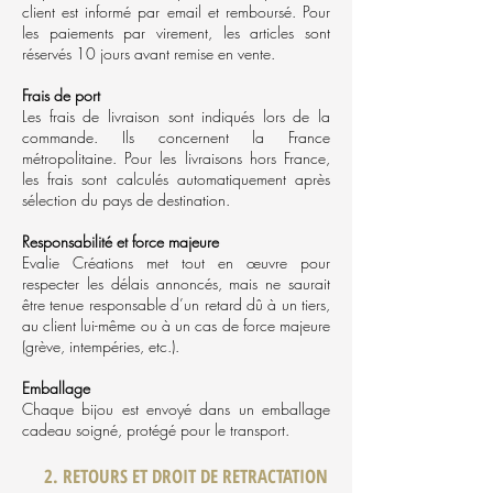
client est informé par email et remboursé. Pour
les paiements par virement, les articles sont
réservés 10 jours avant remise en vente.
Frais de port
Les frais de livraison sont indiqués lors de la
commande. Ils concernent la France
métropolitaine. Pour les livraisons hors France,
les frais sont calculés automatiquement après
sélection du pays de destination.
Responsabilité et force majeure
Evalie Créations met tout en œuvre pour
respecter les délais annoncés, mais ne saurait
être tenue responsable d’un retard dû à un tiers,
au client lui-même ou à un cas de force majeure
(grève, intempéries, etc.).
Emballage
Chaque bijou est envoyé dans un emballage
cadeau soigné, protégé pour le transport.
2. RETOURS ET DROIT DE RETRACTATION