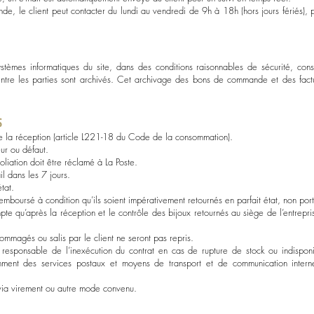
de, le client peut contacter du lundi au vendredi de 9h à 18h (hors jours fériés)
N
ystèmes informatiques du site, dans des conditions raisonnables de sécurité, con
tre les parties sont archivés. Cet archivage des bons de commande et des factur
S
e la réception (article L221-18 du Code de la consommation).
eur ou défaut.
iation doit être réclamé à La Poste.
l dans les 7 jours.
état.
emboursé à condition qu’ils soient impérativement retournés en parfait état, non por
e qu’après la réception et le contrôle des bijoux retournés au siège de l’entrep
ommagés ou salis par le client ne seront pas repris.
 responsable de l’inexécution du contrat en cas de rupture de stock ou indisponi
amment des services postaux et moyens de transport et de communication interne
via virement ou autre mode convenu.