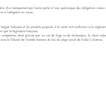
valoir d’un manquement par l’autre partie à l’une quelconque des obligations visées 
on à l’obligation en cause.
n langue française et les produits proposés à la vente sont conformes à la réglemen
re que la législation française.
ls compétents, étant précisé que, en cas de litige ou de réclamation, le client s’ad
t sera le Tribunal de Grande Instance du lieu du siège social de Evalie Créations.