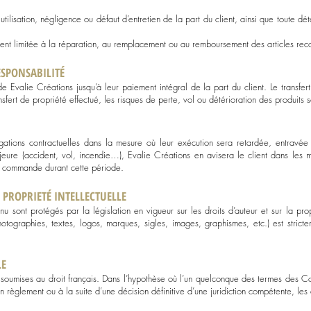
lisation, négligence ou défaut d’entretien de la part du client, ainsi que toute détéri
ent limitée à la réparation, au remplacement ou au remboursement des articles rec
ESPONSABILITÉ
Evalie Créations jusqu’à leur paiement intégral de la part du client. Le transfert
sfert de propriété effectué, les risques de perte, vol ou détérioration des produits s
ligations contractuelles dans la mesure où leur exécution sera retardée, entra
eure (accident, vol, incendie…), Evalie Créations en avisera le client dans les m
la commande durant cette période.
 PROPRIETÉ INTELLECTUELLE
u sont protégés par la législation en vigueur sur les droits d’auteur et sur la propr
hotographies, textes, logos, marques, sigles, images, graphismes, etc.) est stricte
LE
 soumises au droit français. Dans l’hypothèse où l’un quelconque des termes des C
n règlement ou à la suite d’une décision définitive d’une juridiction compétente, les a