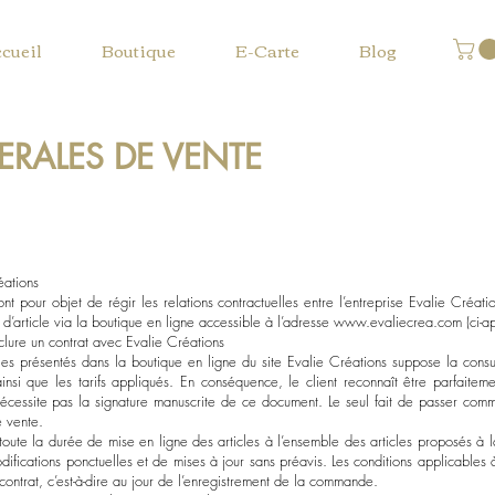
cueil
Boutique
E-Carte
Blog
RALES DE VENTE
éations
t pour objet de régir les relations contractuelles entre l’entreprise Evalie Création
d’article via la boutique en ligne accessible à l’adresse
www.evaliecrea.com
(ci-a
nclure un contrat avec Evalie Créations
es présentés dans la boutique en ligne du site Evalie Créations suppose la consult
ainsi que les tarifs appliqués. En conséquence, le client reconnaît être parfaite
écessite pas la signature manuscrite de ce document. Le seul fait de passer comma
e vente.
toute la durée de mise en ligne des articles à l’ensemble des articles proposés à 
difications ponctuelles et de mises à jour sans préavis. Les conditions applicables 
ontrat, c’est-à-dire au jour de l’enregistrement de la commande.