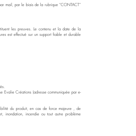
, par mail, par le biais de la rubrique “CONTACT”
stituent les preuves. Le contenu et la date de la
es est effectué sur un support fiable et durable
tés.
rise Evalie Créations (adresse communiquée par e-
bilité du produit, en cas de force majeure , de
t, inondation, incendie ou tout autre problème