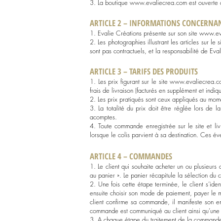
3. La boutique
www.evaliecrea.com
est ouverte 
ARTICLE 2 – INFORMATIONS CONCERNAN
1. Evalie Créations présente sur son site
www.ev
2. Les photographies illustrant les articles sur le 
sont pas contractuels, et la responsabilité de Eva
ARTICLE 3 – TARIFS DES PRODUITS
1. Les prix figurant sur le site
www.evaliecrea.c
frais de livraison (facturés en supplément et indi
2. Les prix pratiqués sont ceux appliqués au mo
3. La totalité du prix doit être réglée lors 
acomptes.
4. Toute commande enregistrée sur le site et l
lorsque le colis parvient à sa destination. Ces év
ARTICLE 4 – COMMANDES
1. Le client qui souhaite acheter un ou plusieurs 
au panier ». Le panier récapitule la sélection du 
2. Une fois cette étape terminée, le client s’iden
ensuite choisir son mode de paiement, payer le 
client confirme sa commande, il manifeste son 
commande est communiqué au client ainsi qu’une co
3. A chaque étape du traitement de la commande, 