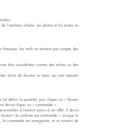
tielles.
 de l’interface utilisée. Les photos et les textes ne
n française. Les tarifs ne tiennent pas compte des
rront être considérées comme des arrhes ou des
 des droits de douane ou taxes qui sont imposés
(et définir la quantité), puis cliquer sur « Ajouter
lient devra cliquer sur « commander ».
ersonnelles à l’endroit prévu à cet effet. Il devra
e bouton « Je confirme ma commande ». Lorsque le
t, la commande est enregistrée, et un numéro de