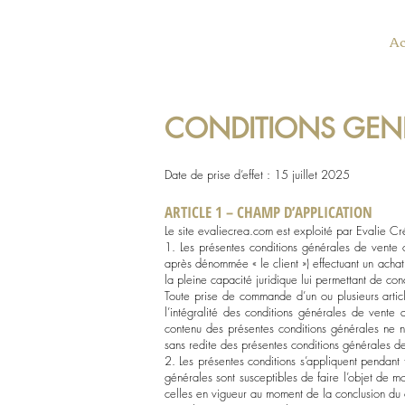
Ac
CONDITIONS GENE
Date de prise d’effet : 15 juillet 2025
ARTICLE 1 – CHAMP D’APPLICATION
Le site evaliecrea.com est exploité par Evalie Cr
1. Les présentes conditions générales de vente on
après dénommée « le client ») effectuant un achat 
la pleine capacité juridique lui permettant de co
Toute prise de commande d’un ou plusieurs articl
l’intégralité des conditions générales de vente 
contenu des présentes conditions générales ne n
sans redite des présentes conditions générales d
2. Les présentes conditions s’appliquent pendant 
générales sont susceptibles de faire l’objet de mo
celles en vigueur au moment de la conclusion du c