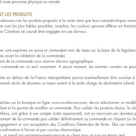
à toute personne physique ou morale.
T LES PRODUITS
aliecrea.com
les produits proposés à la vente ainsi que leurs caractéristiques essen
site sont les plus fidèles possibles, toutefois, les couleurs peuvent différer en fonction
lie Créations ne saurait être engagée en cas d’erreur.
om
sont exprimés en euros et s’entendent nets de taxes sur la base de la législatio
qués avant la validation de la commande).
ment de la commande sous réserve d’erreur typographique.
de la commande en un seul versement. A aucun moment, les sommes versées ne pou
ivrée en dehors de la France métropolitaine pourra éventuellement être soumise à
entuels droits de douanes ou taxes restent à la seule charge du destinataire (client).
articles sur la boutique en ligne
www.evaliecrea.com
, devra sélectionner un modèle 
client et lui permet de modifier sa commande. Pour valider les produits choisis, le c
tifiera, soit grâce à son compte (créé auparavant), soit en inscrivant ses données p
montant de la commande puis valider définitivement sa commande en cliquant sur l
engagement et son acceptation des Conditions Générales de Vente. Dès cet instan
nfirmation à l’écran et par courrier électronique.
un e-mail est automatiquement envoyé au client pour un suivi en temps réel.