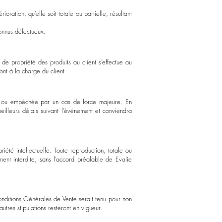
oration, qu’elle soit totale ou partielle, résultant
onnus défectueux.
 de propriété des produits au client s’effectue au
ont à la charge du client.
vée ou empêchée par un cas de force majeure. En
eilleurs délais suivant l’événement et conviendra
iété intellectuelle. Toute reproduction, totale ou
ment interdite, sans l’accord préalable de Evalie
onditions Générales de Vente serait tenu pour non
utres stipulations resteront en vigueur.