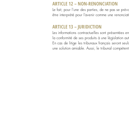
ARTICLE 12 – NON-RENONCIATION
Le fait, pour l’une des parties, de ne pas se pré
être interprété pour l’avenir comme une renonciati
ARTICLE 13 – JURIDICTION
Les informations contractuelles sont présentées e
la conformité de ses produits à une législation aut
En cas de litige les tribunaux français seront seu
une solution amiable. Aussi, le tribunal compéten