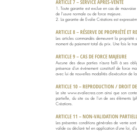
ARTICLE 7 – SERVICE APRES-VENTE
1. Toute garantie est exclue en cas de mauvaise uti
de l’usure normale ou de force majeure.
2. La garantie de Evalie Créations est expressém
ARTICLE 8 – RÉSERVE DE PROPRIÉTÉ ET R
Les articles commandés demeurent la propriété de 
moment du paiement total du prix. Une fois le tran
ARTICLE 9 – CAS DE FORCE MAJEURE
Aucune des deux parties n’aura failli à ses ob
présence d’un événement constitutif de force maj
avec lui de nouvelles modalités d’exécution de 
ARTICLE 10 – REPRODUCTION / DROIT DE
Le site
www.evaliecrea.com
ainsi que son conten
partielle, du site ou de l’un de ses éléments (p
Créations.
ARTICLE 11 – NON-VALIDATION PARTIEL
Les présentes conditions générales de vente sont
valide ou déclaré tel en application d’une loi, d’u