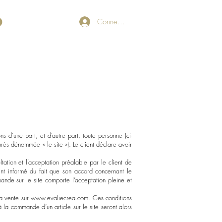
Connexion
s d’une part, et d’autre part, toute personne (ci-
près dénommée « le site »). Le client déclare avoir
ation et l’acceptation préalable par le client de
ment informé du fait que son accord concernant le
nde sur le site comporte l’acceptation pleine et
la vente sur
www.evaliecrea.com
. Ces conditions
à la commande d’un article sur le site seront alors