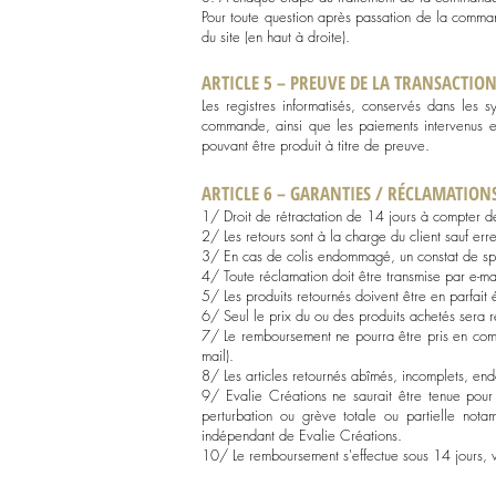
Pour toute question après passation de la comman
du site (en haut à droite).
ARTICLE 5 – PREUVE DE LA TRANSACTIO
Les registres informatisés, conservés dans les s
commande, ainsi que les paiements intervenus en
pouvant être produit à titre de preuve.
ARTICLE 6 – GARANTIES / RÉCLAMATION
1/ Droit de rétractation de 14 jours à compter d
2/ Les retours sont à la charge du client sauf err
3/ En cas de colis endommagé, un constat de spol
4/ Toute réclamation doit être transmise par e-mai
5/ Les produits retournés doivent être en parfait 
6/ Seul le prix du ou des produits achetés sera r
7/ Le remboursement ne pourra être pris en compt
mail).
8/ Les articles retournés abîmés, incomplets, end
9/ Evalie Créations ne saurait être tenue pour
perturbation ou grève totale ou partielle not
indépendant de Evalie Créations.
10/ Le remboursement s'effectue sous 14 jours, 